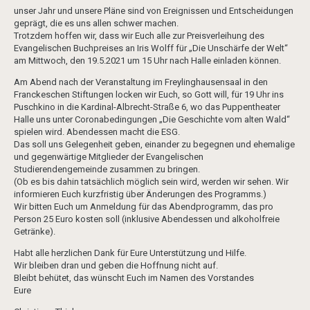
unser Jahr und unsere Pläne sind von Ereignissen und Entscheidungen
geprägt, die es uns allen schwer machen.
Trotzdem hoffen wir, dass wir Euch alle zur Preisverleihung des
Evangelischen Buchpreises an Iris Wolff für „Die Unschärfe der Welt“
am Mittwoch, den 19.5.2021 um 15 Uhr nach Halle einladen können.
Am Abend nach der Veranstaltung im Freylinghausensaal in den
Franckeschen Stiftungen locken wir Euch, so Gott will, für 19 Uhr ins
Puschkino in die Kardinal-Albrecht-Straße 6, wo das Puppentheater
Halle uns unter Coronabedingungen „Die Geschichte vom alten Wald“
spielen wird. Abendessen macht die ESG.
Das soll uns Gelegenheit geben, einander zu begegnen und ehemalige
und gegenwärtige Mitglieder der Evangelischen
Studierendengemeinde zusammen zu bringen.
(Ob es bis dahin tatsächlich möglich sein wird, werden wir sehen. Wir
informieren Euch kurzfristig über Änderungen des Programms.)
Wir bitten Euch um Anmeldung für das Abendprogramm, das pro
Person 25 Euro kosten soll (inklusive Abendessen und alkoholfreie
Getränke).
Habt alle herzlichen Dank für Eure Unterstützung und Hilfe.
Wir bleiben dran und geben die Hoffnung nicht auf.
Bleibt behütet, das wünscht Euch im Namen des Vorstandes
Eure