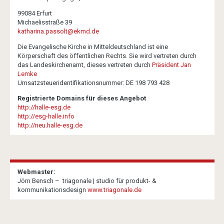
99084 Erfurt
Michaelisstraße 39
katharina.passolt@ekmd.de
Die Evangelische Kirche in Mitteldeutschland ist eine
Körperschaft des öffentlichen Rechts. Sie wird vertreten durch
das Landeskirchenamt, dieses vertreten durch
Präsident Jan
Lemke
Umsatzsteueridentifikationsnummer: DE 198 793 428
Registrierte Domains für dieses Angebot
http://halle-esg.de
http://esg-halle.info
http://neu.halle-esg.de
Webmaster:
Jörn Bensch – triagonale | studio für produkt- &
kommunikationsdesign
www.triagonale.de