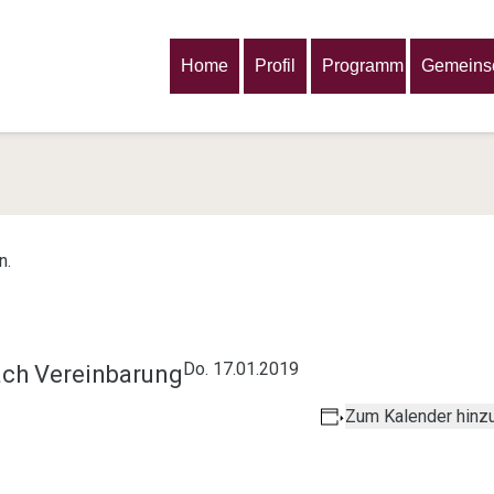
Home
Profil
Programm
Gemeinsc
n.
Do. 17.01.2019
nach Vereinbarung
Zum Kalender hinz