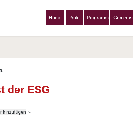
Home
Profil
Programm
Gemeinsc
n.
st der ESG
r hinzufügen