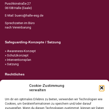
Puschkinstraße 27
06108 Halle (Saale)
E-Mail:
buero@halle-esg.de
Sprechzeiten im Büro
nach Vereinbarung
Safeguarding-Konzepte / Satzung
» Awareness-Konzept
» Schutzkonzept
» Interventionsplan
» Satzung
Rechtliches
» Impressum
Cookie-Zustimmung
» Datenschutz
verwalten
» Cookie-Richtlinie
Um dir ein optimales Erlebnis zu bieten, verwenden wir Technologien wie
Cookies, um Geräteinformationen zu speichern und/oder darauf
zuzugreifen. Wenn du diesen Technologien zustimmst, können wir Daten