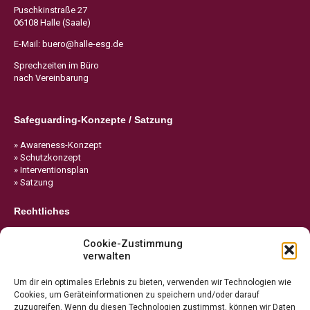
Puschkinstraße 27
06108 Halle (Saale)
E-Mail:
buero@halle-esg.de
Sprechzeiten im Büro
nach Vereinbarung
Safeguarding-Konzepte / Satzung
» Awareness-Konzept
» Schutzkonzept
» Interventionsplan
» Satzung
Rechtliches
» Impressum
Cookie-Zustimmung
» Datenschutz
verwalten
» Cookie-Richtlinie
Um dir ein optimales Erlebnis zu bieten, verwenden wir Technologien wie
Cookies, um Geräteinformationen zu speichern und/oder darauf
zuzugreifen. Wenn du diesen Technologien zustimmst, können wir Daten