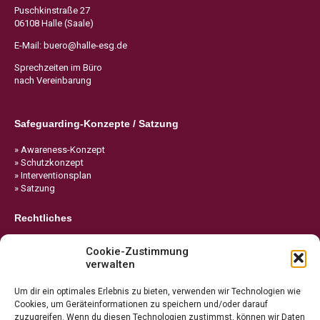
Puschkinstraße 27
06108 Halle (Saale)
E-Mail:
buero@halle-esg.de
Sprechzeiten im Büro
nach Vereinbarung
Safeguarding-Konzepte / Satzung
» Awareness-Konzept
» Schutzkonzept
» Interventionsplan
» Satzung
Rechtliches
» Impressum
Cookie-Zustimmung
» Datenschutz
verwalten
» Cookie-Richtlinie
Um dir ein optimales Erlebnis zu bieten, verwenden wir Technologien wie
Cookies, um Geräteinformationen zu speichern und/oder darauf
zuzugreifen. Wenn du diesen Technologien zustimmst, können wir Daten