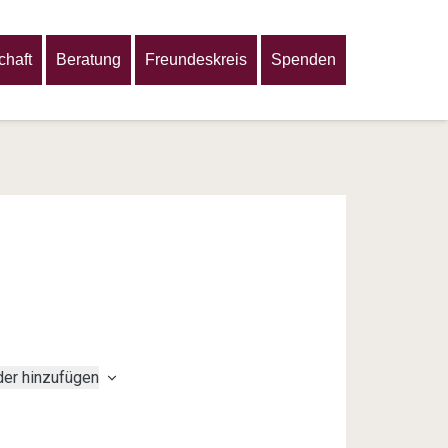
haft
Beratung
Freundeskreis
Spenden
er hinzufügen