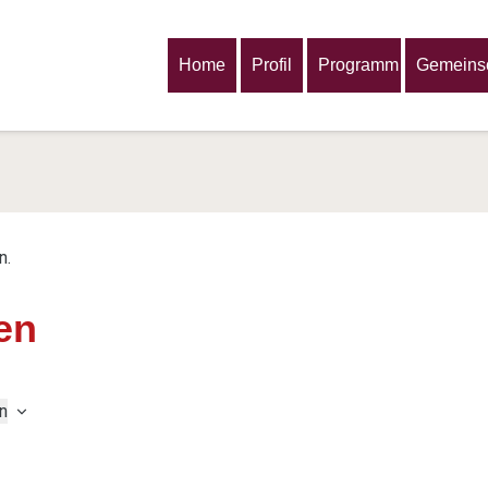
Home
Profil
Programm
Gemeinsc
n.
en
n